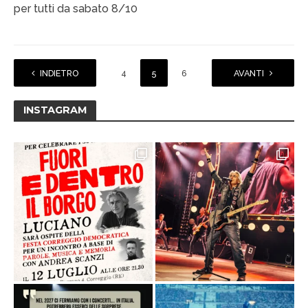
per tutti da sabato 8/10
1
INDIETRO
…
3
4
5
6
7
AVANTI
…
33
INSTAGRAM