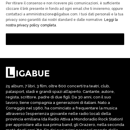
Per ritirare il consenso e non ricevere più comunicazioni, è sufficiente
cliccare il link presente in fondo ad ogni email che ti invieremo, oppure
contattaci a amministrazione@ligabue.com. I tuoi dati personali e la tua
privacy sono garantiti dai nostri standard e dalle normative.
Leggi la
nostra privacy policy completa
.
25 album, 7 libri, 3 film, oltre 800 concerti tra teatri, club,
palasport, stadi e grandi spazi all’aperto. Cantante, autore,
regista, scrittore, padre di due figli. Da 30 anni, con il suo
lavoro, tiene compagnia a generazioni di italiani. Nato a
Correggio nel 1960, ha cominciato a frequentare la musica
attraverso l’esperienza giovanile nelle radio locali della
provincia emiliana (da Radio Attiva a Mondoradio Rock Station)
per approdare alla sua prima band, gli Orazero, nella seconda
metà degli anni ’80. Fin dai suoi primi passi nel mondo della