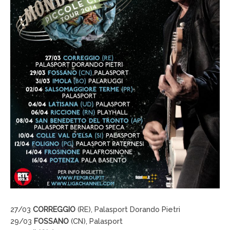
27/03
CORREGGIO
(RE), Palasport Dorando Pietri
29/03
FOSSANO
(CN), Palasport