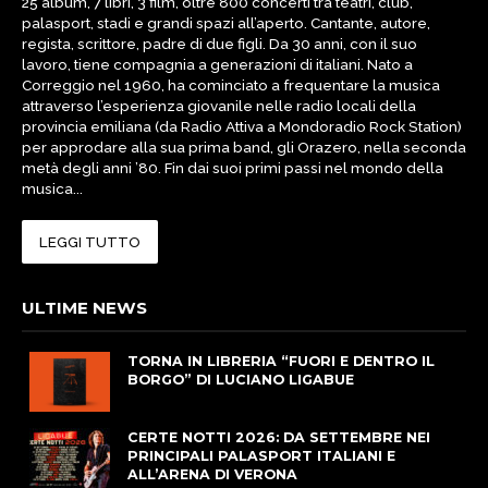
25 album, 7 libri, 3 film, oltre 800 concerti tra teatri, club,
palasport, stadi e grandi spazi all’aperto. Cantante, autore,
regista, scrittore, padre di due figli. Da 30 anni, con il suo
lavoro, tiene compagnia a generazioni di italiani. Nato a
Correggio nel 1960, ha cominciato a frequentare la musica
attraverso l’esperienza giovanile nelle radio locali della
provincia emiliana (da Radio Attiva a Mondoradio Rock Station)
per approdare alla sua prima band, gli Orazero, nella seconda
metà degli anni ’80. Fin dai suoi primi passi nel mondo della
musica...
LEGGI TUTTO
ULTIME NEWS
TORNA IN LIBRERIA “FUORI E DENTRO IL
BORGO” DI LUCIANO LIGABUE
CERTE NOTTI 2026: DA SETTEMBRE NEI
PRINCIPALI PALASPORT ITALIANI E
ALL’ARENA DI VERONA