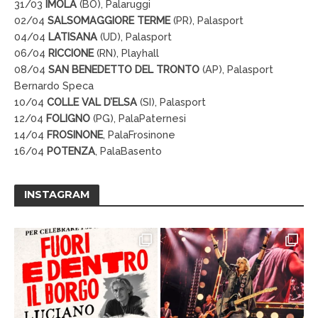
31/03
IMOLA
(BO), Palaruggi
02/04
SALSOMAGGIORE
TERME
(PR), Palasport
04/04
LATISANA
(UD), Palasport
06/04
RICCIONE
(RN), Playhall
08/04
SAN
BENEDETTO
DEL
TRONTO
(AP), Palasport
Bernardo Speca
10/04
COLLE
VAL
D’ELSA
(SI), Palasport
12/04
FOLIGNO
(PG), PalaPaternesi
14/04
FROSINONE
, PalaFrosinone
16/04
POTENZA
, PalaBasento
INSTAGRAM