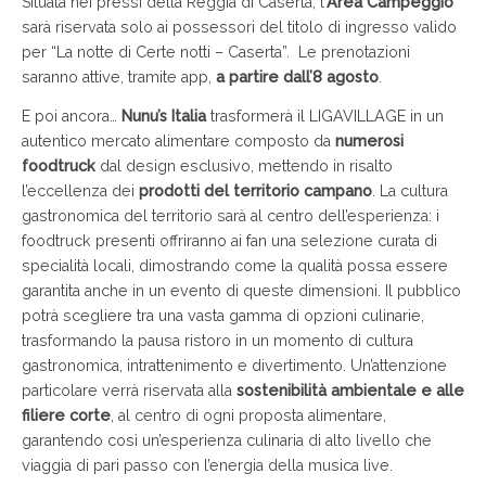
Situata nei pressi della Reggia di Caserta, l’
Area Campeggio
sarà riservata solo ai possessori del titolo di ingresso valido
per “La notte di Certe notti – Caserta”. Le prenotazioni
saranno attive, tramite app,
a partire dall’8 agosto
.
E poi ancora…
Nunu’s Italia
trasformerà il LIGAVILLAGE in un
autentico mercato alimentare composto da
numerosi
foodtruck
dal design esclusivo, mettendo in risalto
l’eccellenza dei
prodotti del territorio campano
. La cultura
gastronomica del territorio sarà al centro dell’esperienza: i
foodtruck presenti offriranno ai fan una selezione curata di
specialità locali, dimostrando come la qualità possa essere
garantita anche in un evento di queste dimensioni. Il pubblico
potrà scegliere tra una vasta gamma di opzioni culinarie,
trasformando la pausa ristoro in un momento di cultura
gastronomica, intrattenimento e divertimento. Un’attenzione
particolare verrà riservata alla
sostenibilità ambientale e alle
filiere corte
, al centro di ogni proposta alimentare,
garantendo così un’esperienza culinaria di alto livello che
viaggia di pari passo con l’energia della musica live.