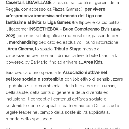
Caserta il LIGAVILLAGE
(allestito tra i cortili e i giardini della
Reggia, con accesso da Piazza Gramsci),
per vivere
un’esperienza immersiva nel mondo del Liga con
tantissime attività
: la
Liga Games
(tra flipper e calcio balilla),
il ligacorner
INSIDETHEBOX – Buon Compleanno Elvis 1995-
2025
(con mostra fotografica e memorabilia), passando per
il
merchandising
dedicato ed esclusivo, i punti ristorazione,
l’
Area Cinema
, lo spazio
Tribute Stage
messo a
disposizione per momenti di musica live, tribute band, talk
powered by BarMario, fino ad arrivare all’
Area Kids
.
Sarà dedicato uno spazio alle
Associazioni attive nel
settore sociale e sostenibile
con l’obiettivo di sensibilizzare
il pubblico sui temi ambientali, della tutela dei diritti umani,
della salute, della parità di genere e della diversità ed
inclusione. Il concept e i contenuti dell’area sociale e
sostenibile sono sviluppati in partnership con Ontier, studio
legale leader nel campo della sostenibilità applicata al
mondo dello spettacolo.