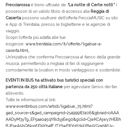
Frecciarossa
è treno ufficiale de
“
La notte di Certe notti
”
.
I
possessori di un valido titolo di accesso alla
Reggia di
Caserta
possono usufruire dell’offerta FrecciaMUSIC su sito
e App di Trenitalia, presso le biglietterie e le agenzie di
viaggio.
Scopri l’offerta più adatta alle tue
esigenze:
www.trenitalia.com/it/offerte/ligabue-a-
caserta.html
.
Un’iniziativa che conferma Frecciarossa al fianco della grande
musica, permettendo a migliaia di fan di raggiungere
comodamente la location in modo vantaggioso e sostenibile.
EVENTI IN BUS ha attivato bus turistici speciali con
partenza da 250 città italiane
per agevolare l’arrivo dei fan
all’evento.
Tutte le informazioni al link:
www.eventinbus.com/artisti/ligabue_75.html?
gad_source=1&gad_campaignid=21499987406&gbraid=0AAA
AADyM3yTg_EF5aa045qY8ctyjiEeg0&gclid=CjwKCAjwy7HEBh
BJEiwA5hQNonfJD9Yh4fEJT7SwFRYqY2kIj7BejVGgeWIJy-