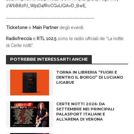
zWbB8zPJ_W91D4fRoCGuUQAvD_BwE
.
__________________________________________
Ticketone
è
Main Partner
degli eventi.
Radiofreccia
e
RTL 102.5
sono le radio ufficiali de “La notte
di Certe notti”.
POTREBBE INTERESSARTI ANCHE
TORNA IN LIBRERIA “FUORI E
DENTRO IL BORGO” DI LUCIANO
LIGABUE
CERTE NOTTI 2026: DA
SETTEMBRE NEI PRINCIPALI
PALASPORT ITALIANI E
ALL’ARENA DI VERONA