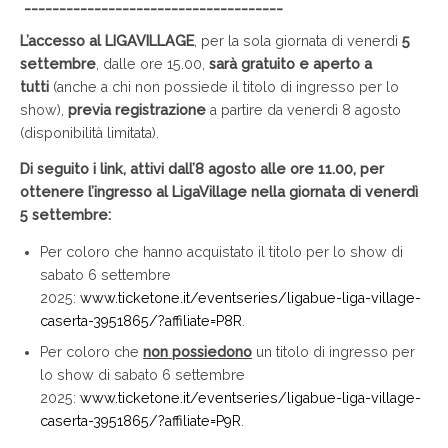
_____________________________________
L’accesso al LIGAVILLAGE
, per la sola giornata di venerdì
5
settembre
, dalle ore 15.00,
sarà gratuito e aperto a
tutti
(anche a chi non possiede il titolo di ingresso per lo
show),
previa registrazione
a partire da venerdì 8 agosto
(disponibilità limitata).
Di seguito i link, attivi dall’8 agosto alle ore 11.00, per
ottenere l’ingresso al LigaVillage nella giornata di venerdì
5 settembre:
Per coloro che hanno acquistato il titolo per lo show di
sabato 6 settembre
2025:
www.ticketone.it/eventseries/ligabue-liga-village-
caserta-3951865/?affiliate=P8R
.
Per coloro che
non
possiedono
un titolo di ingresso per
lo show di sabato 6 settembre
2025:
www.ticketone.it/eventseries/ligabue-liga-village-
caserta-3951865/?affiliate=P9R
.